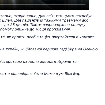
торно, стаціонарно, для всіх, хто цього потребує.
х цілей. Для пацієнтів із тяжкими травмами або
к — до 26 циклів. Також запроваджено послугу
допомогу ближче до місця проживання.
е, як пройти реабілітацію, звертайтеся в контакт-
 в Україні, ініційованої першою леді України Оленою
ністерством охорони здоров’я України та
іст є відповідальністю Моментум Вілз фор