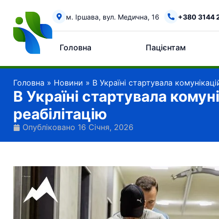
м. Іршава, вул. Медична, 16
+380 3144 
Головна
Пацієнтам
Головна
»
Новини
»
В Україні стартувала комунікаці
В Україні стартувала комун
реабілітацію
Опубліковано
16 Січня, 2026