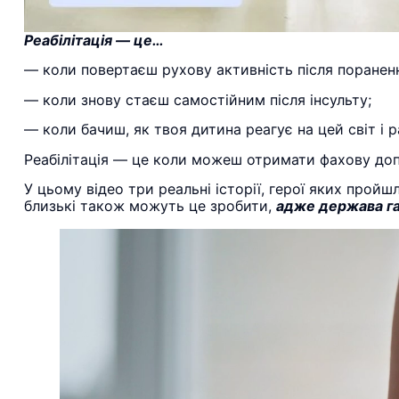
Реабілітація — це…
— коли повертаєш рухову активність після поранен
— коли знову стаєш самостійним після інсульту;
— коли бачиш, як твоя дитина реагує на цей світ і 
Реабілітація — це коли можеш отримати фахову до
У цьому відео три реальні історії, герої яких прой
близькі також можуть це зробити,
адже держава га