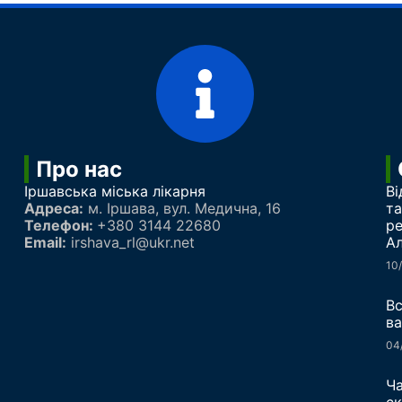
Про нас
Іршавська міська лікарня
Ві
Адреса:
м.
Іршава
, вул. Медична, 16
та
Телефон:
+380 3144 22680
ре
Email:
irshava_rl@ukr.net
Ал
10
Вс
ва
04
Ча
ск