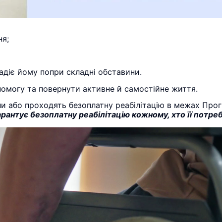
ня;
радіє йому попри складні обставини.
помогу та повернути активне й самостійне життя.
шли або проходять безоплатну реабілітацію в межах Про
рантує безоплатну реабілітацію кожному, хто її потре