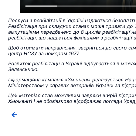
Послуги з реабілітації в Україні надаються безопла
Реабілітація при складних станах може тривати до 1
ампутаціями передбачено до 8 циклів реабілітації 
реабілітації, що надається фахівцями з реабілітац
Щоб отримати направлення, зверніться до свого сіме
центр НСЗУ за номером 1677.
Розвиток реабілітації в Україні відбувається в межа
Зеленською.
Інформаційна кампанія «Зміцнені» реалізується Нац
Міністерством у справах ветеранів України за підт
Цей матеріал став можливим завдяки щирій підтрим
Хьюменіті i не обов’язково відображає погляди Уря