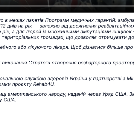
тно в межах пакетів Програми медичних гарантій: амбула
12 днів на рік — залежно від досягнення реабілітаційни
на рік, а для людей із множинними ампутаціями кінціво
ії в територіальних громадах, що дозволяє отримувати 
йного або лікуючого лікаря. Щоб дізнатися більше про т
х виконання Стратегії створення безбар’єрного простору
іональною службою здоров’я України у партнерстві з Мі
римки проєкту Rehab4U.
ці американського народу, наданій через Уряд США. Зм
ду США.