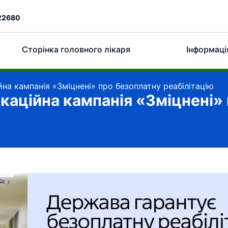
22680
Сторінка головного лікаря
Інформаці
йна кампанія «Зміцнені» про безоплатну реабілітацію
ікаційна кампанія «Зміцнені»