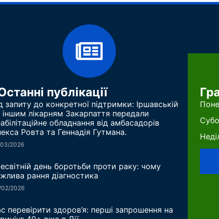
Останні публікації
Гр
д запиту до конкретної підтримки: Іршавській
Поне
 іншим лікарням Закарпаття передали
Субо
абілітаційне обладнання від амбасадорів
екса Ровта та Геннадія Гутмана.
Неді
/03/2026
есвітній день боротьби проти раку: чому
жлива рання діагностика
/02/2026
с перевірити здоров’я: перші запрошення на
ринінг 40+ вже в Дії