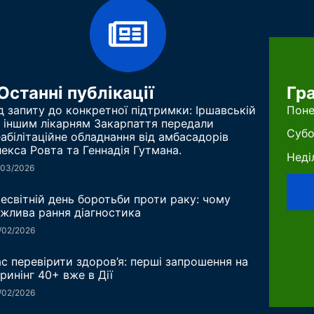
Останні публікації
Гр
д запиту до конкретної підтримки: Іршавській
Поне
 іншим лікарням Закарпаття передали
Субо
абілітаційне обладнання від амбасадорів
екса Ровта та Геннадія Гутмана.
Неді
/03/2026
есвітній день боротьби проти раку: чому
жлива рання діагностика
/02/2026
с перевірити здоров’я: перші запрошення на
ринінг 40+ вже в Дії
/02/2026