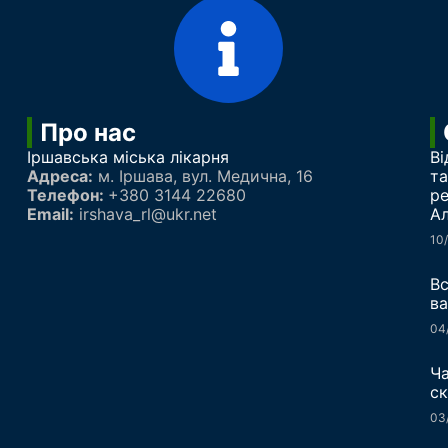
Про нас
Іршавська міська лікарня
Ві
Адреса:
м.
Іршава
, вул. Медична, 16
та
Телефон:
+380 3144 22680
ре
Email:
irshava_rl@ukr.net
Ал
10
Вс
ва
04
Ча
ск
03