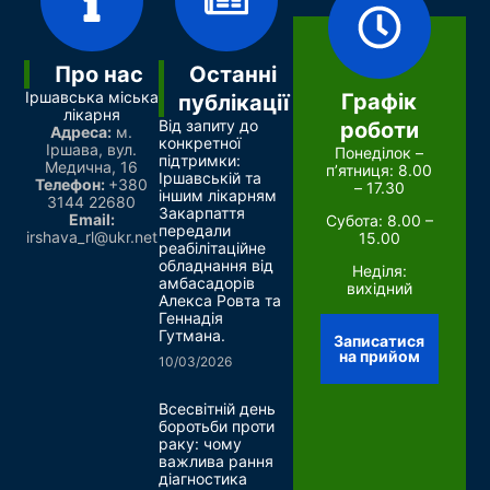
Про нас
Останні
Іршавська міська
Графік
публікації
лікарня
Від запиту до
роботи
Адреса:
м.
конкретної
Іршава
, вул.
Понеділок –
підтримки:
Медична, 16
п’ятниця: 8.00
Іршавській та
Телефон:
+380
– 17.30
іншим лікарням
3144 22680
Закарпаття
Email:
Субота: 8.00 –
передали
irshava_rl@ukr.net
15.00
реабілітаційне
обладнання від
Неділя:
амбасадорів
вихідний
Алекса Ровта та
Геннадія
Гутмана.
Записатися
на прийом
10/03/2026
Всесвітній день
боротьби проти
раку: чому
важлива рання
діагностика